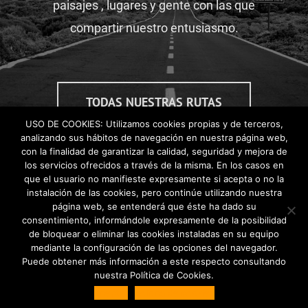
paisajes , lugares y gente con las que
compartir nuestro entusiasmo.
TODAS NUESTRAS RUTAS
USO DE COOKIES: Utilizamos cookies propias y de terceros,
analizando sus hábitos de navegación en nuestra página web,
con la finalidad de garantizar la calidad, seguridad y mejora de
los servicios ofrecidos a través de la misma. En los casos en
que el usuario no manifieste expresamente si acepta o no la
© Copyright 2019 - Moto Usada |
Aviso legal
|
Política de privacidad
|
instalación de las cookies, pero continúe utilizando nuestra
Política de cookies
página web, se entenderá que éste ha dado su
consentimiento, informándole expresamente de la posibilidad
de bloquear o eliminar las cookies instaladas en su equipo
Facebook
YouTube
mediante la configuración de las opciones del navegador.
Puede obtener más información a este respecto consultando
nuestra Política de Cookies.
Aceptar
Política de cookies